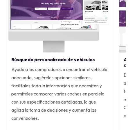
Búsqueda personalizada de vehículos
As
du
Ayuda a los compradores a encontrar el vehículo
Des
adecuado, sugiéreles opciones similares,
acc
facilítales toda la información que necesiten y
téc
permíteles comparar varios coches en paralelo
rel
con sus especificaciones detalladas, lo que
Con
agiliza la toma de decisiones y aumenta las
cla
conversiones.