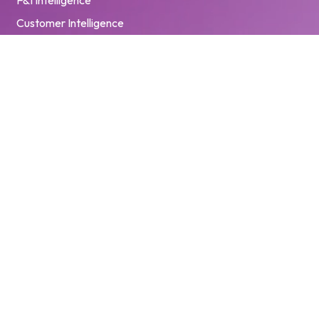
Perspectivas
Historias de clientes
Eventos
Marca Hub
Centro de confianza
© 2026 Pinewood Technologies PLC. Todos los derechos
reservados.
Privacy
Privacy Policy de los solicitantes de
PAF User
Policy
empleo
Terms