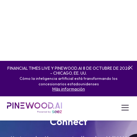
FINANCIAL TIMES LIVE Y PINEWOOD.AI 8 DE OCTUBRE DE 2026
- CHICAGO, EE. UU.
Cómo la inteligencia artificial está transformando los
concesionarios estadounidenses
Más información
Connect
Una innovadora IA conversacional basada en Multi LLM
diseñada para concesionarios de automóviles.
Reservar una
demostración