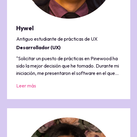
Hywel
Antiguo estudiante de prácticas de UX
Desarrollador (UX)
"Solicitar un puesto de prácticas en Pinewood ha
sido la mejor decisión que he tomado. Durante mi
iniciación, me presentaron el software en el que
íbamos a trabajar, junto con los principios de los
Leer más
lenguajes utilizados en los equipos de desarrollo.
Se nos asignaron proyectos y actividades que nos
enseñaron importantes habilidades de
comunicación, a la vez que aprendíamos varios
conceptos de informática. Esto hizo que mi último
año fuera mucho más fácil.