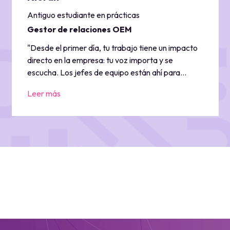
Antiguo estudiante en prácticas
Gestor de relaciones OEM
"Desde el primer día, tu trabajo tiene un impacto
directo en la empresa: tu voz importa y se
escucha. Los jefes de equipo están ahí para
orientarte y también te asignan un mentor. Las
Leer más
rotaciones de prácticas te permiten adquirir una
serie de conocimientos en distintos equipos.
El amable equipo de Pinewood me ayudó a
realizar la transición a un empleo a tiempo
completo sin problemas. Elegí hacer carrera en
Pinewood porque te animan a aprovechar nuevas
oportunidades, empujándote a crecer".