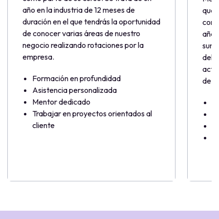
año en la industria de 12 meses de
que 
duración en el que tendrás la oportunidad
como
de conocer varias áreas de nuestro
año i
negocio realizando rotaciones por la
sume
empresa.
del u
acti
Formación en profundidad
de n
Asistencia personalizada
Mentor dedicado
F
Trabajar en proyectos orientados al
A
cliente
M
As
pr