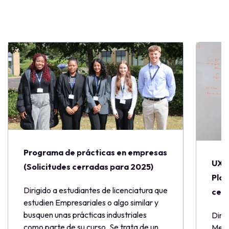
Programa de prácticas en empresas
UX 
(Solicitudes cerradas para 2025)
Plac
Dirigido a estudiantes de licenciatura que
cerr
estudien Empresariales o algo similar y
busquen unas prácticas industriales
Diri
como parte de su curso. Se trata de un
Medio