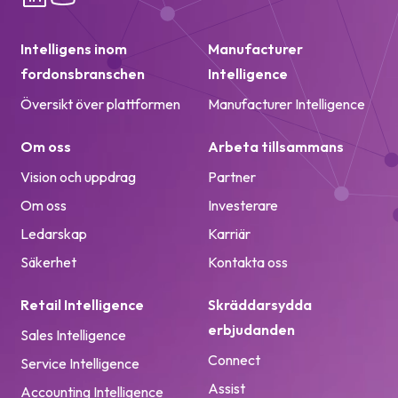
Intelligens inom
Manufacturer
fordonsbranschen
Intelligence
Översikt över plattformen
Manufacturer Intelligence
Om oss
Arbeta tillsammans
Vision och uppdrag
Partner
Om oss
Investerare
Ledarskap
Karriär
Säkerhet
Kontakta oss
Retail Intelligence
Skräddarsydda
erbjudanden
Sales Intelligence
Connect
Service Intelligence
Assist
Accounting Intelligence