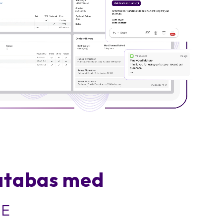
databas med
CE