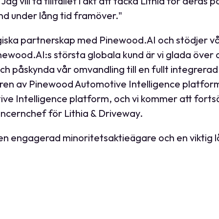
ag vill ta tillfället i akt att tacka Lithia för dera
d under lång tid framöver."
tegiska partnerskap med Pinewood.AI och stödjer vå
wood.AI:s största globala kund är vi glada över a
h påskynda vår omvandling till en fullt integrera
n av Pinewood Automotive Intelligence platform I
e Intelligence platform, och vi kommer att fortsä
ncernchef för Lithia & Driveway.
 en engagerad minoritetsaktieägare och en viktig l