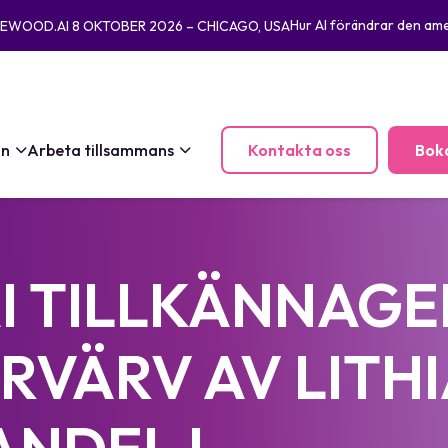
Hur AI förändrar den ame
INEWOOD.AI 8 OKTOBER 2026 – CHICAGO, USA
on
Arbeta tillsammans
Kontakta oss
Bok
I TILLKÄNNAGE
RVÄRV AV LITH