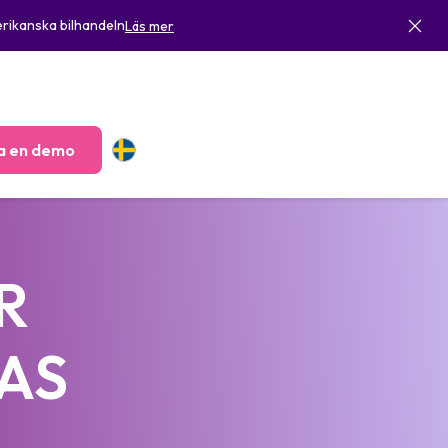
rikanska bilhandeln
Läs mer
a en demo
R
IAS