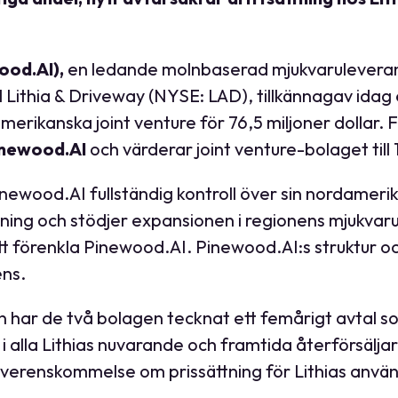
ood.AI),
en ledande molnbaserad mjukvaruleveran
ill Lithia & Driveway (NYSE: LAD), tillkännagav id
damerikanska joint venture för 76,5 miljoner doll
newood.AI
och värderar joint venture-bolaget till 1
newood.AI fullständig kontroll över sin nordamerik
ning och stödjer expansionen i regionens mjukvaru
t förenkla Pinewood.AI. Pinewood.AI:s struktur och
ens.
en har de två bolagen tecknat ett femårigt avtal 
i alla Lithias nuvarande och framtida återförsäljar
 överenskommelse om prissättning för Lithias anv