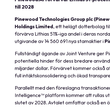
till 2028
Pinewood Technologies Group plc (Pinew
Holdings Limited
, ett helägt dotterbolag t
förvärva Lithias 51%-iga andel i deras nor
utgivande av 14 560 691 nya stamaktier i
Pi
Fullständigt ägande av Joint Venture ger Pi
potentiella hinder för dess bredare använd
miljarder dollar. Förvärvet kommer också at
full intäktskonsolidering och ökad transpar
Parallellt med den föreslagna transaktion
Intelligence™ platform kommer att rullas ut 
slutet av 2028. Avtalet omfattar också en