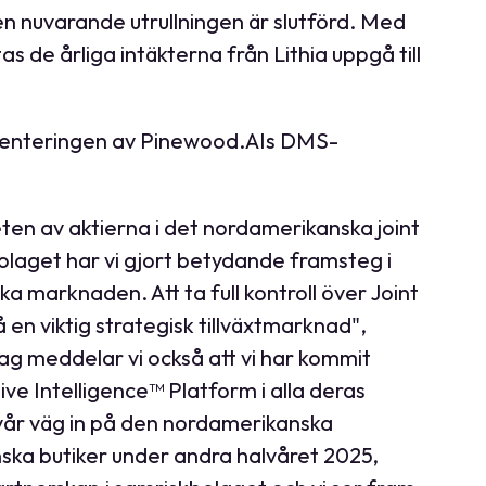
n nuvarande utrullningen är slutförd. Med
s de årliga intäkterna från Lithia uppgå till
ementeringen av Pinewood.AIs DMS-
ten av aktierna i det nordamerikanska joint
olaget har vi gjort betydande framsteg i
marknaden. Att ta full kontroll över Joint
 en viktig strategisk tillväxtmarknad",
g meddelar vi också att vi har kommit
ve Intelligence™ Platform i alla deras
å vår väg in på den nordamerikanska
anska butiker under andra halvåret 2025,