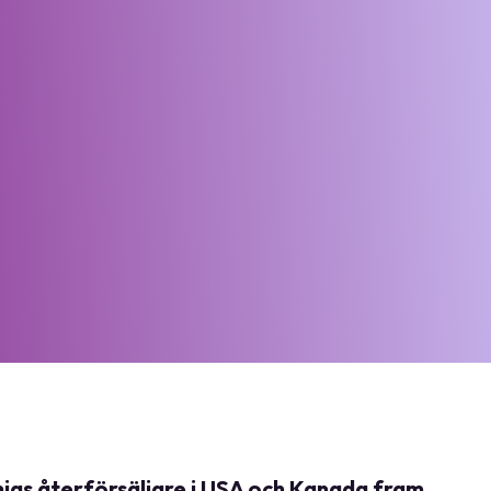
thias återförsäljare i USA och Kanada fram