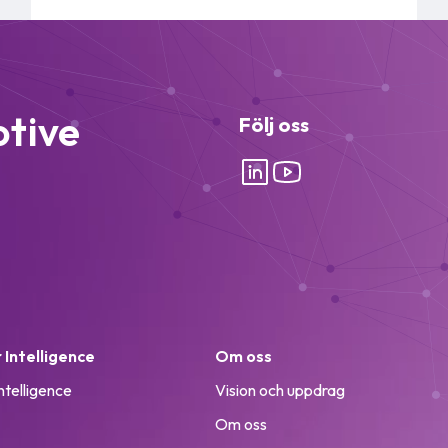
otive
Följ oss
Intelligence
Om oss
ntelligence
Vision och uppdrag
Om oss