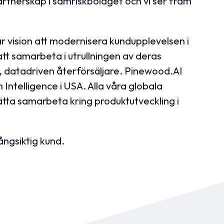
s partnerskap i samriskbolaget och vi ser fram
r vision att modernisera kundupplevelsen i
tt samarbeta i utrullningen av deras
d, datadriven återförsäljare. Pinewood.AI
ntelligence i USA. Alla våra globala
tta samarbeta kring produktutveckling i
ångsiktig kund.