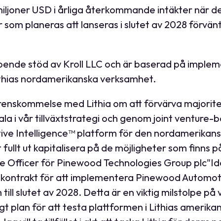
ljoner USD i årliga återkommande intäkter när de
som planeras att lanseras i slutet av 2028 förvänta
eroende stöd av Kroll LLC och är baserad på impl
 Lithias nordamerikanska verksamhet.
erenskommelse med Lithia om att förvärva majorite
a i vår tillväxtstrategi och genom joint venture-b
e Intelligence™ platform för den nordamerikanska 
llt ut kapitalisera på de möjligheter som finns på
 Officer för Pinewood Technologies Group plc"Ida
rskontrakt för att implementera Pinewood Automoti
ll slutet av 2028. Detta är en viktig milstolpe p
gt plan för att testa plattformen i Lithias amerik