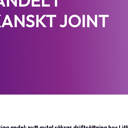
NDEL I
ANSKT JOINT
ga andel; nytt avtal säkrar driftsättning hos Li