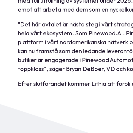
med full utrullning av systemet under 2026. J
emot att arbeta med dem som en nyckelkun
"Det här avtalet är nästa steg i vårt stra
hela vårt ekosystem. Som Pinewood.AI. Pine
plattform i vårt nordamerikanska nätverk oc
kan nu framstå som den ledande leverantöre
butiker är engagerade i Pinewood Automotiv
toppklass", säger Bryan DeBoer, VD och ko
Efter slutförandet kommer Lithia att förbli