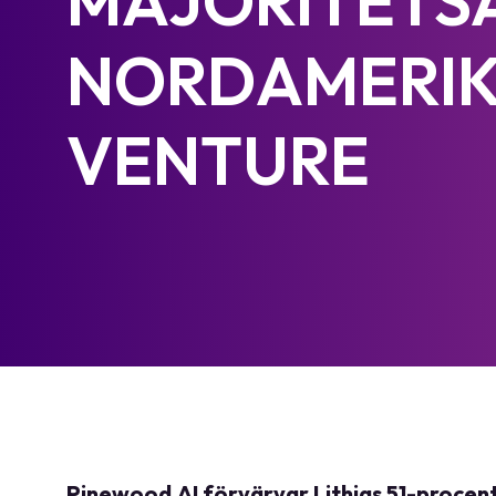
MAJORITETSA
NORDAMERIK
VENTURE
Pinewood.AI förvärvar Lithias 51-procenti