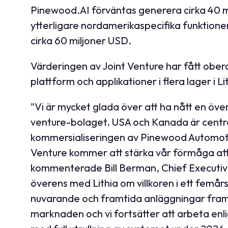
Pinewood.AI förväntas generera cirka 40 mi
ytterligare nordamerikaspecifika funktioner 
cirka 60 miljoner USD.
Värderingen av Joint Venture har fått ob
plattform och applikationer i flera lager i
"Vi är mycket glada över att ha nått en öv
venture-bolaget. USA och Kanada är central
kommersialiseringen av Pinewood Automotiv
Venture kommer att stärka vår förmåga att fu
kommenterade Bill Berman, Chief Executive
överens med Lithia om villkoren i ett femå
nuvarande och framtida anläggningar fram ti
marknaden och vi fortsätter att arbeta enli