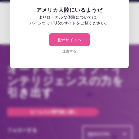
アメリカ大陸にいるようだ
よりローカルな体験については、
パインウッドUSのサイトをご覧ください。
北米サイトへ
遠慮する
オートモーティブ・イ
ンテリジェンスの力を
引き出す
セールスの専門家に聞く
フォローする
Global Site