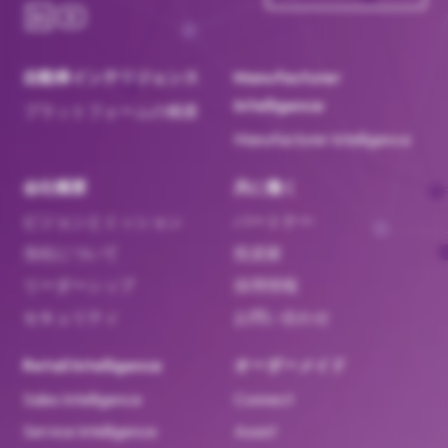
自動車インテリジェンス
Manufacturer
Intelligence
プラットフォームの概要
Manufacturer Intelligence
会社概要
共に働く
ビジョンとミッション
パートナー
当社について
投資家
リーダーシップ
採用情報
セキュリティ
お問い合わせ
Retail Intelligence
オーダーメイド
Sales Intelligence
Connect
Service Intelligence
Assist